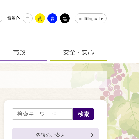
背景色
白
黄
青
黒
multilingual▼
市政
安全・安心
各課のご案内