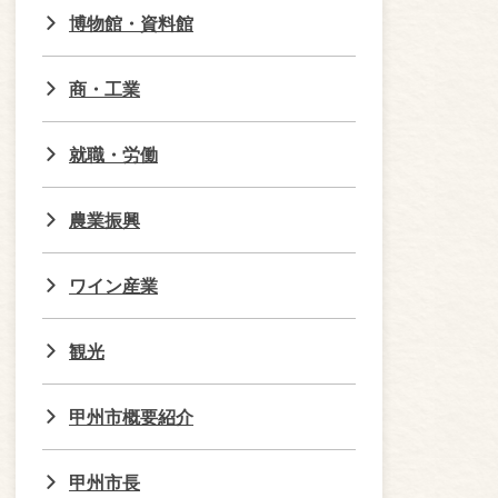
博物館・資料館
商・工業
就職・労働
農業振興
ワイン産業
観光
甲州市概要紹介
甲州市長