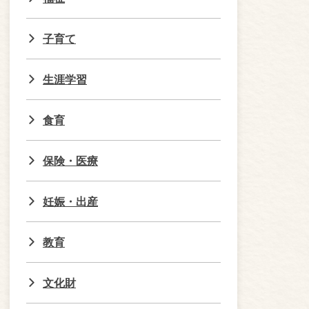
子育て
生涯学習
食育
保険・医療
妊娠・出産
教育
文化財