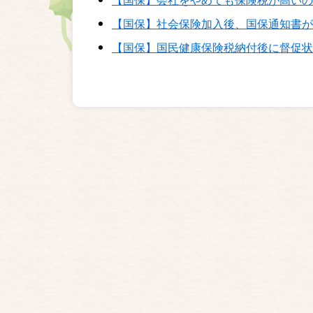
【国保】社会保険加入後、国保通知書が
【国保】国民健康保険税納付後に督促状