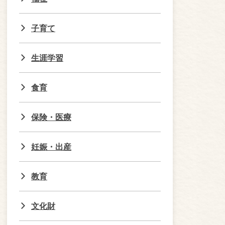
子育て
生涯学習
食育
保険・医療
妊娠・出産
教育
文化財