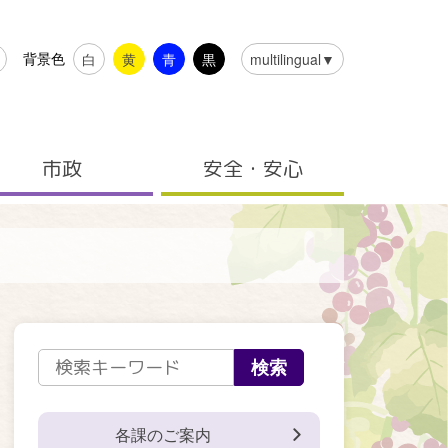
背景色
白
黄
青
黒
multilingual▼
市政
安全・安心
各課のご案内