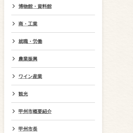
博物館・資料館
商・工業
就職・労働
農業振興
ワイン産業
観光
甲州市概要紹介
甲州市長