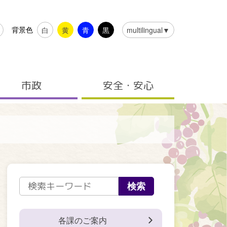
背景色
白
黄
青
黒
multilingual▼
市政
安全・安心
各課のご案内