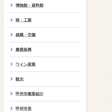
博物館・資料館
商・工業
就職・労働
農業振興
ワイン産業
観光
甲州市概要紹介
甲州市長