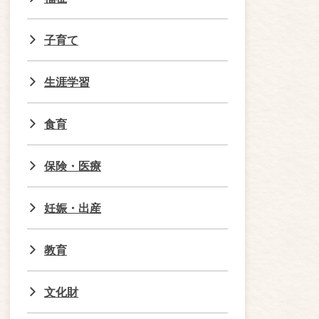
子育て
生涯学習
食育
保険・医療
妊娠・出産
教育
文化財