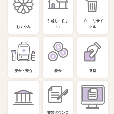
引越し・住ま
ゴミ・リサイ
おくやみ
い
クル
安全・安心
税金
選挙
書類ダウンロ