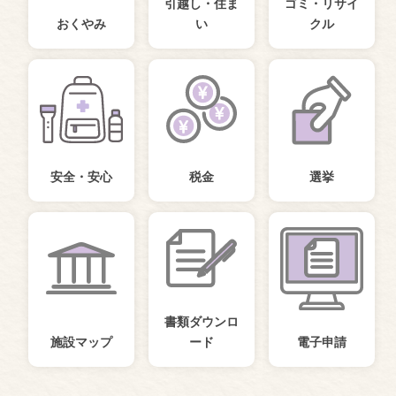
引越し・住ま
ゴミ・リサイ
おくやみ
い
クル
安全・安心
税金
選挙
書類ダウンロ
施設マップ
ード
電子申請