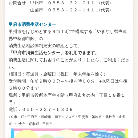
お問合せ：甲州市 ０５５３－３２－２１１１(代表)
山梨市 ０５５３－２２－１１１１(代表)
甲府市消費生活センター
※
甲州市をはじめとする９市１町
で構成する「やまなし県央連
携中枢都市圏」の
消費生活相談体制充実の取組として、
「甲府市消費生活センター」を利用できます。
消費生活に関してお困りのことがありましたら、ご利用くださ
い。
相談日：毎週月～金曜日（祝日・年末年始を除く）
受付時間：午前９時００分～午後４時００分 ※水曜日は午後
６時００分まで
場所：甲府市役所本庁舎４階（甲府市丸の内一丁目１８番１
号）
電話：０５５－２３７－５３０９
※９市１町：甲府市・韮崎市・南アルプス市・甲斐市・笛吹市・北杜市・山梨
市・中央市・昭和町・甲州市