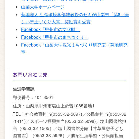
山梨大学ホームページ
菊地淑人 生命環境学部准教授のゼミが山梨県「第8回美
しい県土づくり大賞」奨励賞を受賞
Facebook「甲州市の文化財」
Facebook「甲州市のまちづくり」
Facebook「山梨大学観光まちづくり研究室（菊地研究
室」
お問い合わせ先
生涯学習課
郵便番号：
404-8501
住所：
山梨県甲州市塩山上於曽1085番地1
TEL：
社会教育担当(0553-32-5097)／公民館担当(0553-32
-1411)／スポーツ振興担当(0553-32-5098)／塩山図書館担
当（0553-32-1505）／塩山図書館分館【甘草屋敷子ども
図書館】（0553-33-5926）／勝沼生涯学習・公民館担当