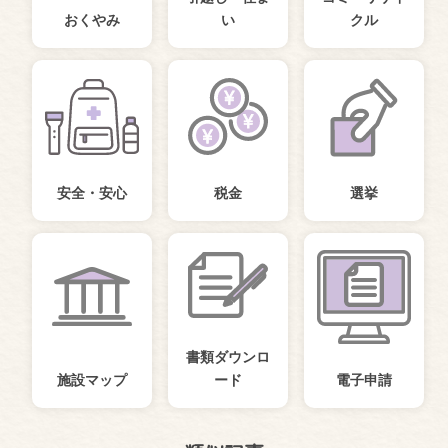
おくやみ
い
クル
安全・安心
税金
選挙
書類ダウンロ
施設マップ
ード
電子申請