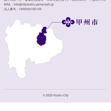
MAIL：info@city.koshu.yamanashi.jp
法人番号：1000020192139
© 2020 Koshu-City