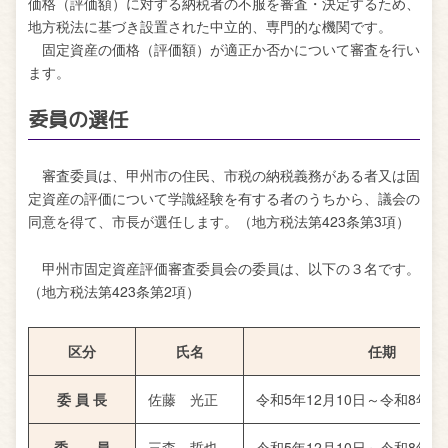
価格（評価額）に対する納税者の不服を審査・決定するため、
地方税法に基づき設置された中立的、専門的な機関です。
固定資産の価格（評価額）が適正か否かについて審査を行い
ます。
委員の選任
審査委員は、甲州市の住民、市税の納税義務がある者又は固
定資産の評価について学識経験を有する者のうちから、議会の
同意を得て、市長が選任します。（地方税法第423条第3項）
甲州市固定資産評価審査委員会の委員は、以下の３名です。
（地方税法第423条第2項）
区分
氏名
任期
委 員 長
佐藤 光正
令和5年12月10日～令和8年12
委 員
三森 哲也
令和5年12月10日～令和8年12