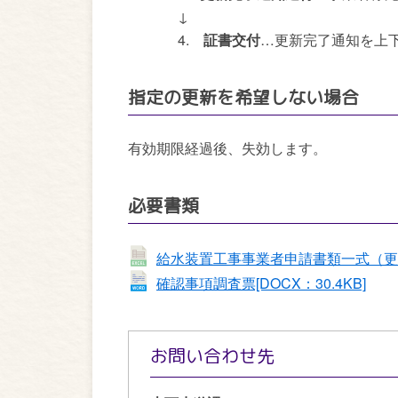
↓
4.
証書交付
…更新完了通知を上下
指定の更新を希望しない場合
有効期限経過後、失効します。
必要書類
給水装置工事事業者申請書類一式（更新用
確認事項調査票[DOCX：30.4KB]
お問い合わせ先