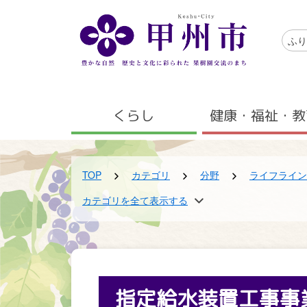
メインコンテンツにスキップする
アクセ
ふり
メニュー
くらし
健康・福祉・教
TOP
カテゴリ
分野
ライフライン
TOP
TOP
TOP
カテゴリを全て表示する
カテゴリ
カテゴリ
組織
区分
くらしの早わかり検索
上下水道課
新着情報
引越し・住まい
指定給水装置工事事