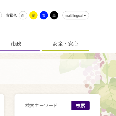
背景色
白
黄
青
黒
multilingual▼
市政
安全・安心