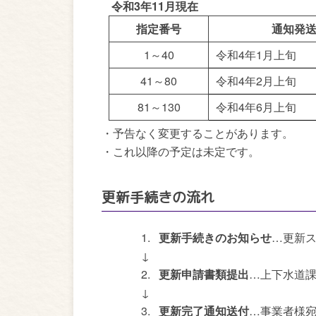
令和
3
年
11
月現在
指定番号
通知発
1～40
令和4年1月上旬
41～80
令和4年2月上旬
81～130
令和4年6月上旬
・予告なく変更することがあります。
・これ以降の予定は未定です。
更新手続きの流れ
1.
更新手続きのお知らせ
…更新
↓
2.
更新申請書類提出
…上下水道
↓
3.
更新完了通知送付
…事業者様