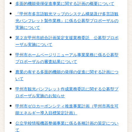
多面的機能発揮促進事業に関する計画の概要について
『甲州市多言語観光マップのシステム構築及び多言語観
光パンフレット製作業務』に係る公募型プロポーザルの
実施について
第２次甲州市総合計画策定支援業務委託 公募型プロポ
ーザル実施について
甲州市ホームページリニューアル事業業務に係る公募型
プロポーザルの審査結果について
農業の有する多面的機能の発揮の促進に関する計画につ
いて
甲州市観光パンフレット作成業務委託に関する公募型プ
ロポーザル実施のお知らせ
甲州市ゼロカーボンシティ推進事業計画（甲州市再生可
能エネルギー導入目標策定計画）
公立学校情報機器整備事業に係る各種計画の策定につい
て