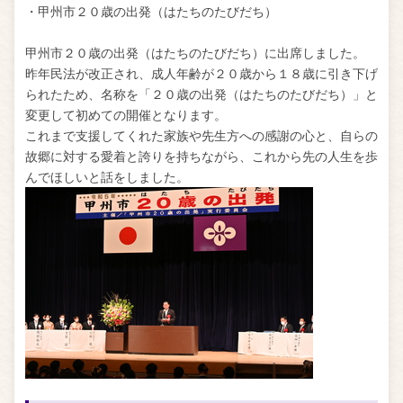
・甲州市２０歳の出発（はたちのたびだち）
甲州市２０歳の出発（はたちのたびだち）に
出席しました。
昨年民法が改正され、成人年齢が２０歳から１８歳に引き下げ
られたため、名称を「２０歳の出発
（はたちのたびだち）
」
と
変更して初めての開催となります。
これまで支援してくれた家族や先生方への感謝の心と、自らの
故郷に対する愛着と誇りを持ちながら、これから先の人生を歩
んでほしいと話をしました。