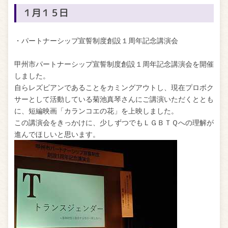
１月１５日
・パートナーシップ宣誓制度創設１周年記念講演会
甲州市パートナーシップ宣誓制度創設１周年記念講演会を開催
しました。
自らレズビアンであることをカミングアウトし、現在プロボク
サーとして活動している菊池真琴さんにご講演いただくととも
に、短編映画「カランコエの花」を上映しました。
この講演会をきっかけに、少しずつでもＬＧＢＴＱへの理解が
進んでほしいと思います。