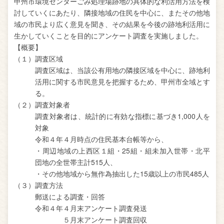
甲州市環境センターごみ処理場跡地の具体的な利活用方法を検
討していくにあたり、隣接地域の住民を中心に、またその他地
域の市民より広く意見を聞き、その結果を今後の跡地利活用に
生かしていくことを目的にアンケート調査を実施しました。
【概要】
（１）調査区域
調査区域は、当該公有用地の隣接区域を中心に、跡地利
活用に関する市民意見を把握するため、甲州市全域とす
る。
（２）調査対象者
調査対象者は、統計的に有効な指標に基づき1,000人を
対象
令和４年４月時点の住民基本台帳等から、
・周辺地域の上西区１組・25組・組未加入世帯・北平
団地の全世帯主計515人、
・その他地域から無作為抽出した15歳以上の市民485人
（３）調査方法
郵送による調査・回答
令和４年４月末アンケート調査発送
５月末アンケート調査回収