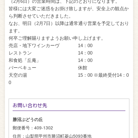
（
2
月
6
日）の営業時間は、下記のとおりになります。
皆様には大変ご迷惑をお掛け致しますが、安全上の観点か
ら判断させていただきました。
なお、明日（
2
月
7
日）以降は通常通り営業を予定しており
ます。
何卒ご理解賜りますようお願い申し上げます。
売店・地下ワインカーヴ
14
：
00
レストラン
14
：
00
和食処「丘庵」
14
：
00
バーベキュー 休館
天空の湯
15
：
00
※最終受付
14
：
0
0
お問い合わせ先
勝沼ぶどうの丘
郵便番号：
409-1302
住所：
山梨県甲州市勝沼町菱山5093番地