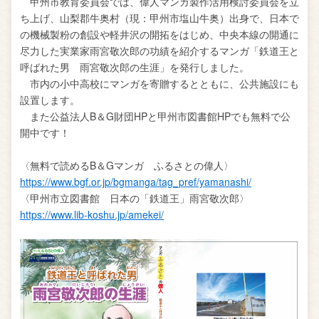
甲州市教育委員会では、偉人マンガ製作活用検討委員会を立
ち上げ、山梨郡牛奥村（現：甲州市塩山牛奥）出身で、日本で
の機械製粉の創設や軽井沢の開拓をはじめ、中央本線の開通に
尽力した実業家雨宮敬次郎の功績を紹介するマンガ「鉄道王と
呼ばれた男 雨宮敬次郎の生涯」を発行しました。
市内の小中高校にマンガを寄贈するとともに、公共施設にも
設置します。
また公益法人B＆G財団HPと甲州市図書館HPでも無料で公
開中です！
〈無料で読めるB＆Gマンガ ふるさとの偉人〉
https://www.bgf.or.jp/bgmanga/tag_pref/yamanashi/
〈甲州市立図書館 日本の「鉄道王」雨宮敬次郎〉
https://www.lib-koshu.jp/amekei/