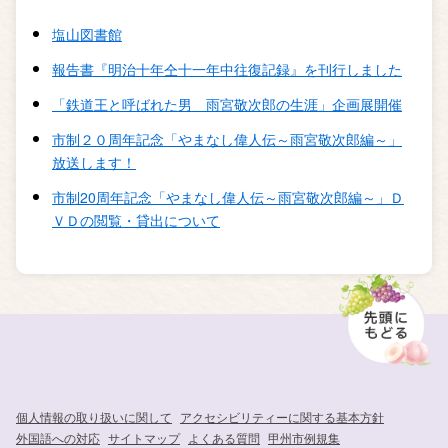
塩山図書館
報告書『明治十年仝十一年中往復記録』を刊行しました
「鉄道王と呼ばれた男 雨宮敬次郎の生涯」企画展開催
市制２０周年記念「やまなし偉人伝～雨宮敬次郎編～」
放送します！
市制20周年記念「やまなし偉人伝～雨宮敬次郎編～」Ｄ
ＶＤの閲覧・貸出について
個人情報の取り扱いに関して
アクセシビリティーに関する基本方針
外国語への対応
サイトマップ
よくある質問
甲州市例規集