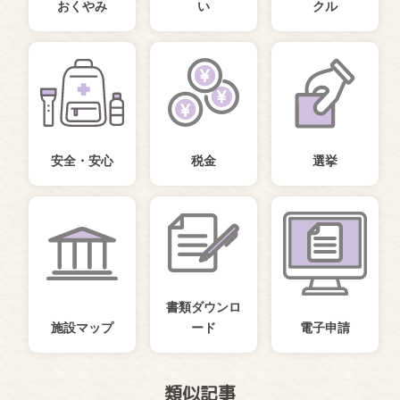
おくやみ
い
クル
安全・安心
税金
選挙
書類ダウンロ
施設マップ
ード
電子申請
類似記事