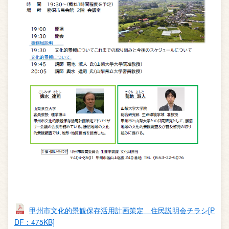
甲州市文化的景観保存活用計画策定 住民説明会チラシ[P
DF：475KB]