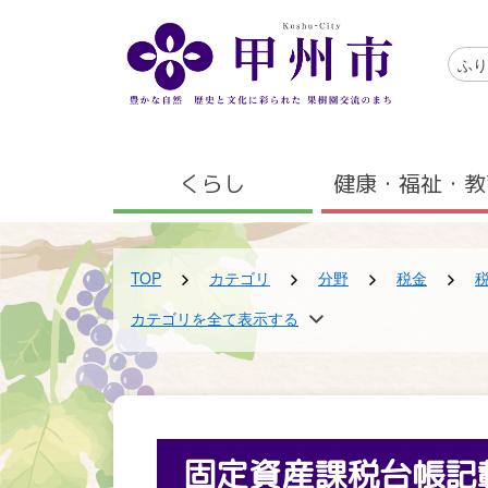
メインコンテンツにスキップする
アクセ
ふり
メニュー
くらし
健康・福祉・教
TOP
カテゴリ
分野
税金
TOP
TOP
カテゴリを全て表示する
カテゴリ
組織
くらしの早わかり検索
税務課
税金
固定資産課税台帳記