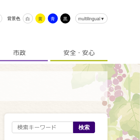
背景色
白
黄
青
黒
multilingual▼
市政
安全・安心