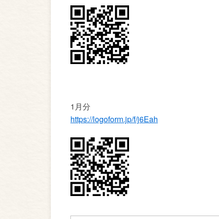
1月分
https://logoform.jp/f/j6Eah