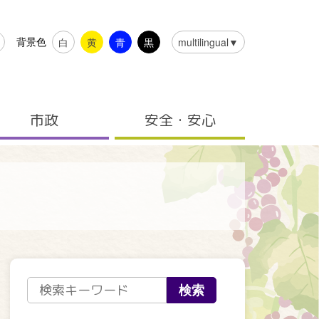
背景色
白
黄
青
黒
multilingual▼
市政
安全・安心