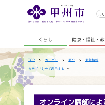
メインコンテンツにスキップする
アクセ
ふり
メニュー
くらし
健康・福祉・教
TOP
カテゴリ
区分
新着情報
TOP
カテゴリを全て表示する
組織
総務課
オンライン講師によ