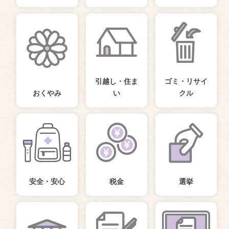
引越し・住ま
ゴミ・リサイ
おくやみ
い
クル
安全・安心
税金
選挙