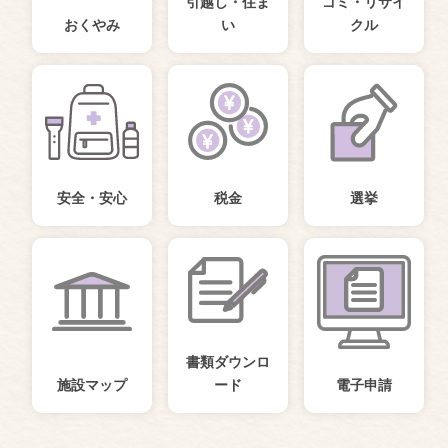
引越し・住ま
ゴミ・リサイ
おくやみ
い
クル
安全・安心
税金
選挙
書類ダウンロ
施設マップ
ード
電子申請