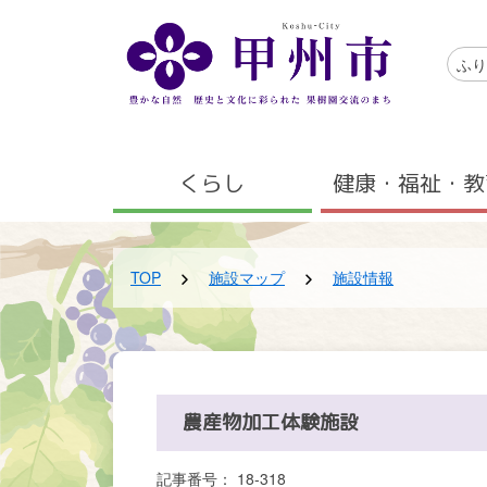
メインコンテンツにスキップする
アクセ
ふり
メニュー
くらし
健康・福祉・教
TOP
施設マップ
施設情報
農産物加工体験施設
記事番号： 18-318