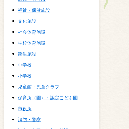
福祉・保健施設
文化施設
社会体育施設
学校体育施設
衛生施設
中学校
小学校
児童館・児童クラブ
保育所（園）・認定こども園
市役所
消防・警察