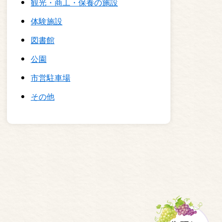
観光・商工・保養の施設
体験施設
図書館
公園
市営駐車場
その他