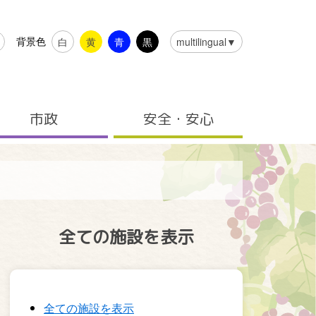
背景色
白
黄
青
黒
multilingual▼
市政
安全・安心
全ての施設を表示
全ての施設を表示