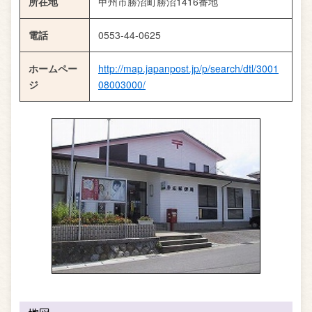
所在地
甲州市勝沼町勝沼1416番地
電話
0553-44-0625
ホームペー
http://map.japanpost.jp/p/search/dtl/3001
ジ
08003000/