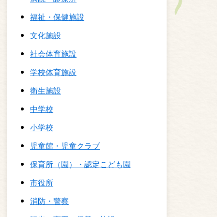
福祉・保健施設
文化施設
社会体育施設
学校体育施設
衛生施設
中学校
小学校
児童館・児童クラブ
保育所（園）・認定こども園
市役所
消防・警察