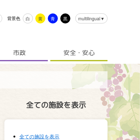
背景色
白
黄
青
黒
multilingual▼
市政
安全・安心
全ての施設を表示
全ての施設を表示