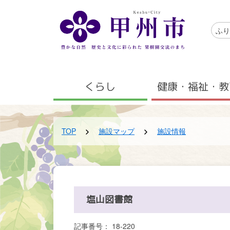
メインコンテンツにスキップする
アクセ
ふり
メニュー
くらし
健康・福祉・教
TOP
施設マップ
施設情報
塩山図書館
記事番号： 18-220