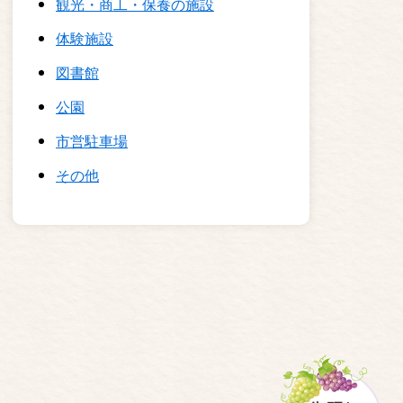
観光・商工・保養の施設
体験施設
図書館
公園
市営駐車場
その他