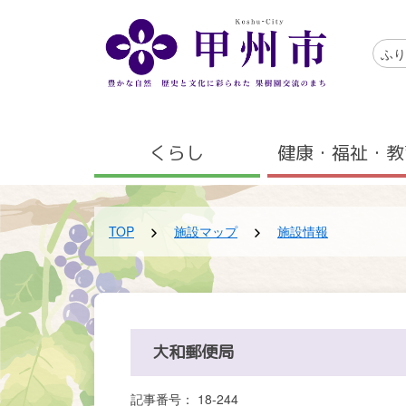
メインコンテンツにスキップする
アクセ
ふり
メニュー
くらし
健康・福祉・教
TOP
施設マップ
施設情報
大和郵便局
記事番号： 18-244