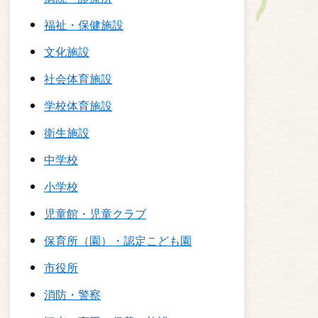
福祉・保健施設
文化施設
社会体育施設
学校体育施設
衛生施設
中学校
小学校
児童館・児童クラブ
保育所（園）・認定こども園
市役所
消防・警察