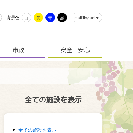
背景色
白
黄
青
黒
multilingual▼
市政
安全・安心
全ての施設を表示
全ての施設を表示