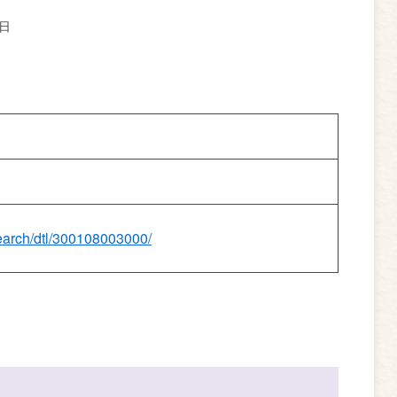
0日
search/dtl/300108003000/