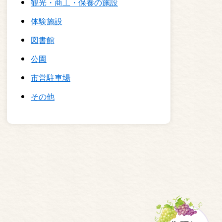
観光・商工・保養の施設
体験施設
図書館
公園
市営駐車場
その他