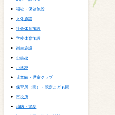
福祉・保健施設
文化施設
社会体育施設
学校体育施設
衛生施設
中学校
小学校
児童館・児童クラブ
保育所（園）・認定こども園
市役所
消防・警察