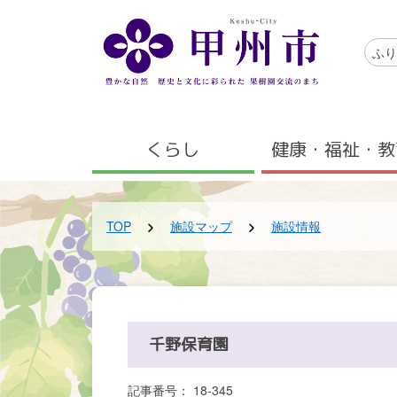
メインコンテンツにスキップする
アクセ
ふり
メニュー
くらし
健康・福祉・教
TOP
施設マップ
施設情報
千野保育園
記事番号： 18-345