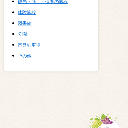
観光・商工・保養の施設
体験施設
図書館
公園
市営駐車場
その他