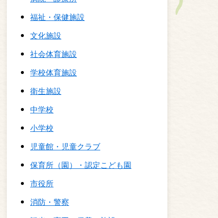
福祉・保健施設
文化施設
社会体育施設
学校体育施設
衛生施設
中学校
小学校
児童館・児童クラブ
保育所（園）・認定こども園
市役所
消防・警察