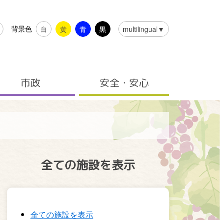
背景色
白
黄
青
黒
multilingual▼
市政
安全・安心
全ての施設を表示
全ての施設を表示