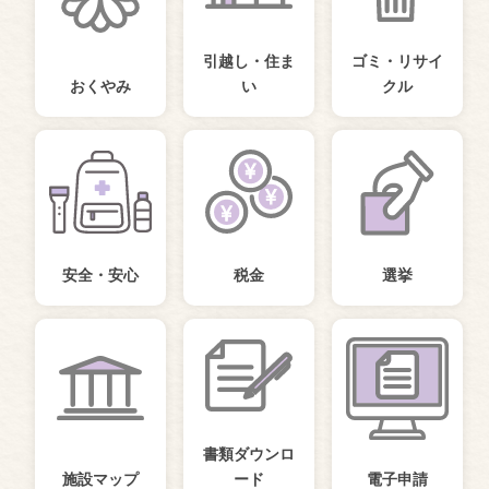
引越し・住ま
ゴミ・リサイ
おくやみ
い
クル
安全・安心
税金
選挙
書類ダウンロ
施設マップ
ード
電子申請