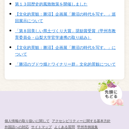
第１３回歴史的風致散策を開催しました
【文化的景観：勝沼】企画展「勝沼の時代を写す。」巡
回展示について
「第８回美しい県土づくり大賞」奨励賞受賞（甲州市教
育委員会・山梨大学官学連携の取り組み）
【文化的景観：勝沼】企画展「勝沼の時代を写す。」に
ついて
「勝沼のブドウ畑とワイナリー群」文化的景観について
個人情報の取り扱いに関して
アクセシビリティーに関する基本方針
外国語への対応
サイトマップ
よくある質問
甲州市例規集