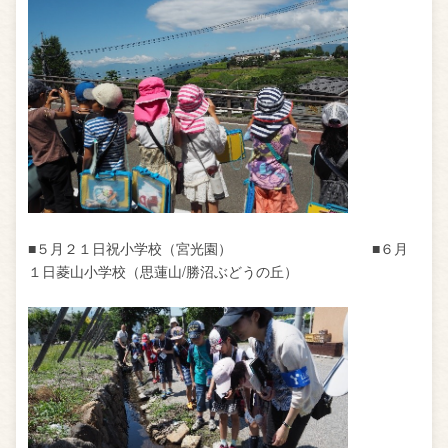
■５月２１日祝小学校（宮光園） ■６月
１日菱山小学校（思蓮山
/
勝沼ぶどうの丘）