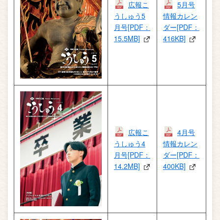
広報こ
5月号
うしゅう5
情報カレン
月号[PDF：
ダー[PDF：
15.5MB]
416KB]
広報こ
4月号
うしゅう4
情報カレン
月号[PDF：
ダー[PDF：
14.2MB]
400KB]