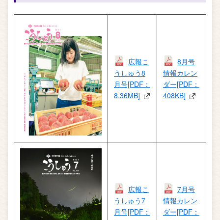
広報こ
8月号
うしゅう8
情報カレン
月号[PDF：
ダー[PDF：
8.36MB]
408KB]
広報こ
7月号
うしゅう7
情報カレン
月号[PDF：
ダー[PDF：