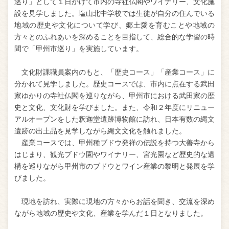
巡り」として１日かけて市内の寺社仏閣やワイナリー、文化施
設を見学しました。塩山北中学校では生徒が自分の住んでいる
地域の歴史や文化について学び、郷土愛を育むことや地域の
方々とのふれあいを深めることを目指して、総合的な学習の時
間で「甲州市巡り」を実施しています。
文化財課職員案内のもと、「歴史コース」「産業コース」に
分かれて見学しました。歴史コースでは、市内に点在する武田
家ゆかりの寺社仏閣を巡りながら、甲州市における武田家の歴
史と文化、文化財を学びました。また、令和２年度にリニュー
アルオープンをした釈迦堂遺跡博物館に訪れ、日本有数の縄文
遺跡の出土品を見学しながら縄文文化を触れました。
産業コースでは、甲州種ブドウ発祥の伝説を持つ大善寺から
はじまり、観光ブドウ園やワイナリー、宮光園など歴史的な遺
構を巡りながら甲州市のブドウとワイン産業の黎明と発展を学
びました。
現地を訪れ、実際に現地の方々からお話を聞き、交流を深め
ながら地域の歴史や文化、産業を学んだ１日となりました。