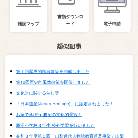
書類ダウンロ
施設マップ
ード
電子申請
類似記事
第７回歴史的風致散策を開催しました
第10回歴史的風致散策を開催しました
文化財に関する催し等
「日本遺産(Japan Heritage)」に認定されました！
お家で学ぼう 勝沼の文化的景観！
勝沼小学校３年生 校外学習を行いました
令和３年度第５回「山梨近代人物館教育普及事業」山梨