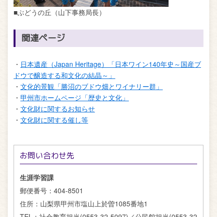
■ぶどうの丘（山下事務局長）
関連ページ
・
日本遺産（Japan Heritage）「日本ワイン140年史～国産ブ
ドウで醸造する和文化の結晶～」
・
文化的景観「勝沼のブドウ畑とワイナリー群」
・
甲州市ホームページ「歴史と文化」
・
文化財に関するお知らせ
・
文化財に関する催し等
お問い合わせ先
生涯学習課
郵便番号：
404-8501
住所：
山梨県甲州市塩山上於曽1085番地1
TEL：
社会教育担当(0553-32-5097)／公民館担当(0553-32