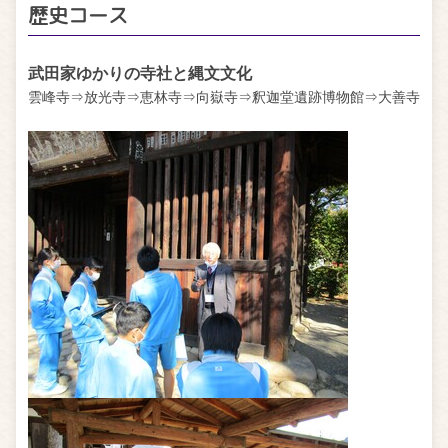
歴史コース
武田家ゆかりの寺社と縄文文化
雲峰寺⇒放光寺⇒恵林寺⇒向嶽寺⇒釈迦堂遺跡博物館⇒大善寺