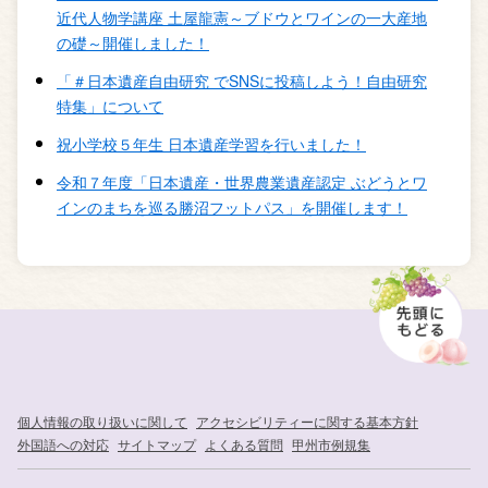
近代人物学講座 土屋龍憲～ブドウとワインの一大産地
の礎～開催しました！
「＃日本遺産自由研究 でSNSに投稿しよう！自由研究
特集」について
祝小学校５年生 日本遺産学習を行いました！
令和７年度「日本遺産・世界農業遺産認定 ぶどうとワ
インのまちを巡る勝沼フットパス」を開催します！
個人情報の取り扱いに関して
アクセシビリティーに関する基本方針
外国語への対応
サイトマップ
よくある質問
甲州市例規集