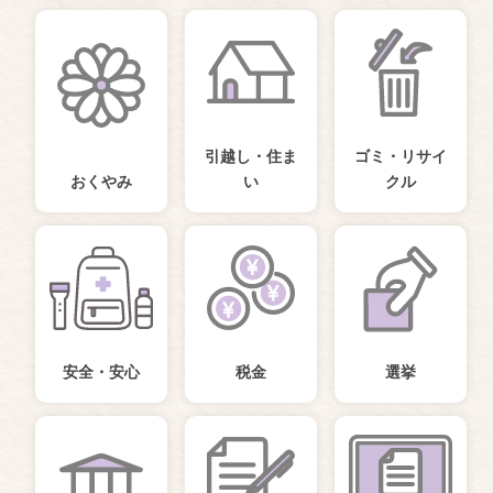
引越し・住ま
ゴミ・リサイ
おくやみ
い
クル
安全・安心
税金
選挙