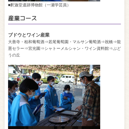
■釈迦堂遺跡博物館（一瀬学芸員）
産業コース
ブドウとワイン産業
大善寺・柏和葡萄酒⇒若尾葡萄園・マルサン葡萄酒⇒祝橋⇒龍
憲セラー⇒宮光園⇒シャトーメルシャン・ワイン資料館⇒ぶど
うの丘