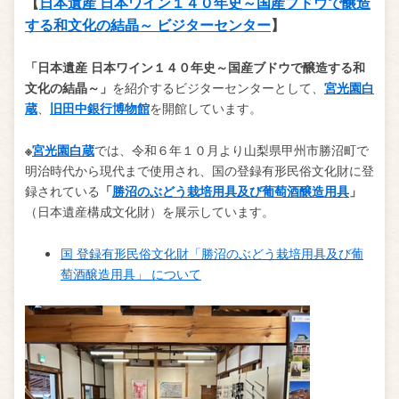
【
日本遺産 日本ワイン１４０年史～国産ブドウで醸造
する和文化の結晶～ ビジターセンター
】
「日本遺産 日本ワイン１４０年史～国産ブドウで醸造する和
文化の結晶～」
を紹介するビジターセンターとして、
宮光園白
蔵
、
旧田中銀行博物館
を開館しています。
※
宮光園白蔵
では、令和６年１０月より山梨県甲州市勝沼町で
明治時代から現代まで使用され、国の登録有形民俗文化財に登
録されている
「
勝沼のぶどう栽培用具及び葡萄酒醸造用具
」
（日本遺産構成文化財）を展示しています。
国 登録有形民俗文化財「勝沼のぶどう栽培用具及び葡
萄酒醸造用具」 について