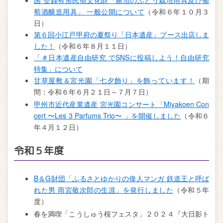
国 登録有形民俗文化財「勝沼のぶどう栽培用具及び葡
萄酒醸造用具」 一般公開について
（令和６年１０月３
日）
第６回小江戸甲府の夏祭り「日本遺産」ブース出店しま
した！
（令和６年８月１１日）
「＃日本遺産自由研究 でSNSに投稿しよう！自由研究
特集」について
甘草屋敷＆宮光園「七夕飾り」を飾っています！
（期
間：令和６年６月２１日～７月７日）
甲州市近代産業遺産 宮光園コンサート「Miyakoen Con
cert 〜Les 3 Parfums Trio〜 」を開催しました
（令和６
年４月１２日）
令和５年度
B＆G財団「ふるさとゆかりの偉人マンガ 鉄道王と呼ば
れた男 雨宮敬次郎の生涯」を発行しました
（令和５年
度）
春を満喫「こうしゅう桜フェスタ」２０２４『大日影ト