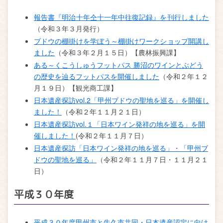
報告書『明治十年仝十一年中往復記録』を刊行しました
（令和３年３月発行）
ブドウの棚掛けを学ぼう～棚掛けワークショップ開講し
ました
（令和３年２月１５日）【農林振興課】
ある～くこうしゅうフットパス 勝沼のワインとぶどう
の歴史を辿るフットパスを開催しました
（令和２年１２
月１９日）【観光商工課】
日本遺産探訪vol.2「甲州ブドウの聖地を巡る」を開催し
ました！
（令和２年１１月２１日）
日本遺産探訪vol.１「日本ワイン発祥の地を巡る」を開
催しました！
(令和２年１１月７日）
日本遺産探訪「日本ワイン発祥の地を巡る」・「甲州ブ
ドウの聖地を巡る」
（令和２年１１月７日・１１月２１
日）
平成３０年度
平成３０年度甲州市と牛久市共同・日本遺産認定に向け