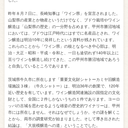
昨年８月７日に、長崎知事は「ワイン県」を宣言されました。
山梨県の産業とか物産というだけでなく、ブドウ栽培やワイン
醸造は「山梨県の歴史」の一分野を占めます。甲州市勝沼地域
においては、ブドウは江戸時代にはすでに名産品とされ、ワイ
ン醸造は明治10年に発祥したという資料が残されています。
これらのことから「ワイン県」の核となるべき中心部は、明
治・大正・昭和・平成・令和と、一日も途切れず140年以上に
亘りワインを醸造し続けてきた、この甲州市勝沼地域であろう
と自負しているところであります。
茨城県牛久市に所在します「重要文化財シャトーカミヤ旧醸造
場施設３棟」（牛久シャトー）は、明治36年の創業で、120年
近い歴史を有しています。ワイン醸造関連施設の国指定の文化
財として、全国に２件しかないうちの１件であります。ヨーロ
ッパの古城を思わせるような雄姿の歴史的ワイナリーは、甲州
市には所在しません。それはなぜでしょうか。その謎を解くこ
とから、両市の調査研究が始まりました。そして導き出された
結論は、「大規模醸造への道」ということでした。