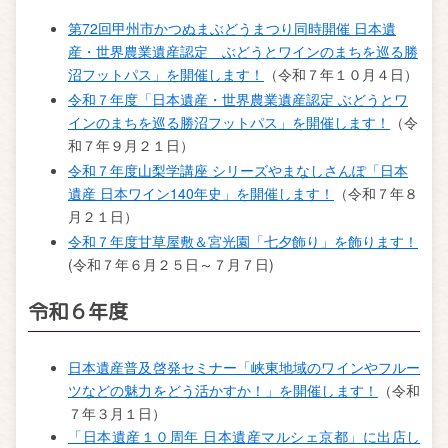
第72回甲州市かつぬまぶどうまつり同時開催 日本遺
産・世界農業遺産認定 ぶどうとワインのまちを巡る勝
沼フットパス」を開催します！
（令和７年１０月４日）
令和７年度「日本遺産・世界農業遺産認定 ぶどうとワ
インのまちを巡る勝沼フットパス」を開催します！
（令
和７年９月２１日）
令和７年度山梨学講座 シリーズやまなしさんぽ「日本
遺産 日本ワイン140年史」を開催します！
（令和７年８
月２１日）
令和７年度甘草屋敷＆宮光園「七夕飾り」を飾ります！
(令和７年６月２５日～７月７日)
令和６年度
日本遺産普及啓発セミナー「峡東地域のワインやフルー
ツなどの魅力をどう活かすか！」を開催します！
（令和
７年３月１日）
「日本遺産１０周年 日本遺産マルシェ京都」に出店し