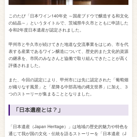
このたび「日本ワイン140年史 ～国産ブドウで醸造する和文化
の結晶～」というタイトルで、茨城県牛久市とともに申請した
令和2年度日本遺産が認定されました。
甲州市と牛久市が続けてきた地道な交流事業をはじめ、市を代
表する産業であるワイン醸造について、歴史的また文化的資源
の継承を、市民のみなさんと協働で取り組んできたことが高く
評価されました。
また、今回の認定により、甲州市には先に認定された「葡萄畑
が織りなす風景」と「星降る中部高地の縄文世界」に加え、３
つのストーリーが集まることとなりました。
「日本遺産とは？」
「日本遺産（Japan Heritage）」は地域の歴史的魅力や特色を
通じて我が国の文化・伝統を語るストーリーを「日本遺産（J