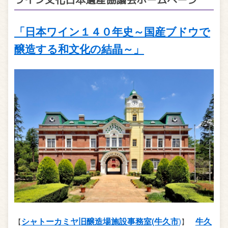
「日本ワイン１４０年史～国産ブドウで
醸造する和文化の結晶～」
シャトーカミヤ旧醸造場施設事務室(牛久市
)
牛久
【
】