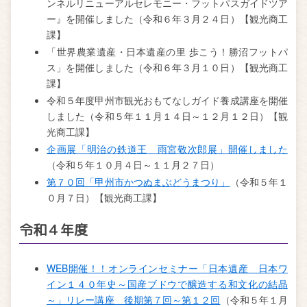
ンネルリニューアルセレモニー・フットパスガイドツア
ー』を開催しました（令和６年３月２４日）【観光商工
課】
「世界農業遺産・日本遺産の里 歩こう！勝沼フットパ
ス」を開催しました（令和６年３月１０日）【観光商工
課】
令和５年度甲州市観光おもてなしガイド養成講座を開催
しました（令和５年１１月１４日～１２月１２日）【観
光商工課】
企画展「明治の鉄道王 雨宮敬次郎展」開催しました
（令和５年１０月４日～１１月２７日）
第７０回「甲州市かつぬまぶどうまつり」
（令和５年１
０月７日）【観光商工課】
令和４年度
WEB開催！！オンラインセミナー「日本遺産 日本ワ
イン１４０年史～国産ブドウで醸造する和文化の結晶
～」リレー講座 後期第７回～第１２回
（令和５年１月