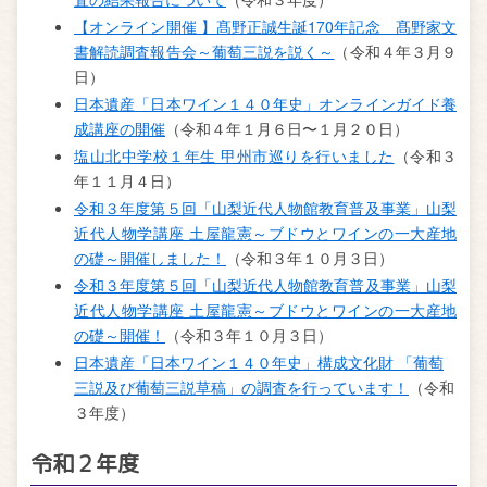
【オンライン開催 】髙野正誠生誕170年記念 髙野家文
書解読調査報告会～葡萄三説を説く～
（令和４年３月９
日）
日本遺産「日本ワイン１４０年史」オンラインガイド養
成講座の開催
（令和４年１月６日〜１月２０日）
塩山北中学校１年生 甲州市巡りを行いました
（令和３
年１１月４日）
令和３年度第５回「山梨近代人物館教育普及事業」山梨
近代人物学講座 土屋龍憲～ブドウとワインの一大産地
の礎～開催しました！
（令和３年１０月３日）
令和３年度第５回「山梨近代人物館教育普及事業」山梨
近代人物学講座 土屋龍憲～ブドウとワインの一大産地
の礎～開催！
（令和３年１０月３日）
日本遺産「日本ワイン１４０年史」構成文化財 「葡萄
三説及び葡萄三説草稿」の調査を行っています！
（令和
３年度）
令和２年度