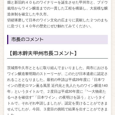
畑と新旧約４０ものワイナリーを誕生させた甲州市と、ブドウ
栽培からワイン醸造までの一貫した工程を構築し、大規模な醸
造体制を確立した牛久市。
切磋琢磨して日本のワイン文化の広まりに貢献した２つのまち
に息づく１４０年の歴史にぜひ触れてみてください。
市長のコメント
【鈴木幹夫甲州市長コメント】
茨城県牛久市とともに取り組んでまいりました、両市における
ワイン醸造黎明期のストーリーが、このたび日本遺産に認定さ
れることとなりました。最初の申請は平成29年度に「日本ワ
インの歴史ロマン薫る風景 近代化と先人たちのワイン醸造140
年」というタイトルで、２度目は平成30年度に「“一大物産た
るべきを確信す”「日本ワイン」の夜明けを謳う」というタイ
トルで、それぞれ申請しましたが、認定を受けることができま
せんでしたが、今回、３度目の挑戦で結果を出すことができま
した。