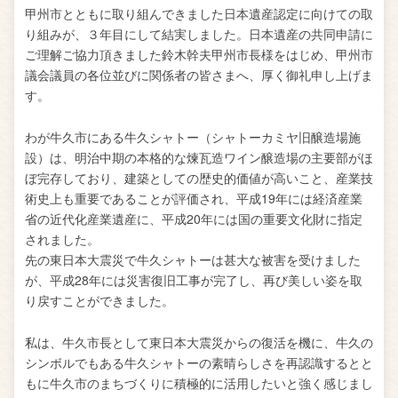
甲州市とともに取り組んできました日本遺産認定に向けての取
り組みが、３年目にして結実しました。日本遺産の共同申請に
ご理解ご協力頂きました鈴木幹夫甲州市長様をはじめ、甲州市
議会議員の各位並びに関係者の皆さまへ、厚く御礼申し上げま
す。
わが牛久市にある牛久シャトー（シャトーカミヤ旧醸造場施
設）は、明治中期の本格的な煉瓦造ワイン醸造場の主要部がほ
ぼ完存しており、建築としての歴史的価値が高いこと、産業技
術史上も重要であることが評価され、平成19年には経済産業
省の近代化産業遺産に、平成20年には国の重要文化財に指定
されました。
先の東日本大震災で牛久シャトーは甚大な被害を受けました
が、平成28年には災害復旧工事が完了し、再び美しい姿を取
り戻すことができました。
私は、牛久市長として東日本大震災からの復活を機に、牛久の
シンボルでもある牛久シャトーの素晴らしさを再認識するとと
もに牛久市のまちづくりに積極的に活用したいと強く感じまし