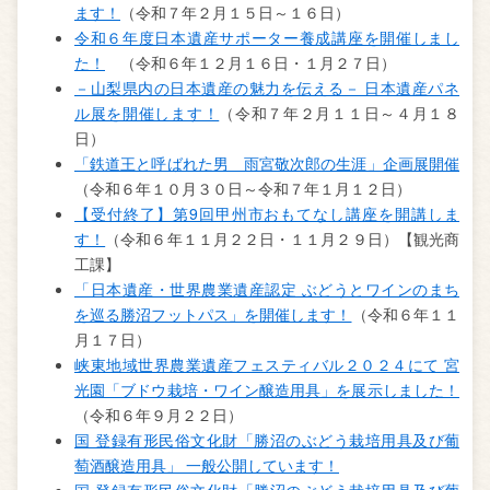
ます！
（令和７年２月１５日～１６日）
令和６年度日本遺産サポーター養成講座を開催しまし
た！
（令和６年１２月１６日・１月２７日）
－山梨県内の日本遺産の魅力を伝える－ 日本遺産パネ
ル展を開催します！
（令和７年２月１１日～４月１８
日）
「鉄道王と呼ばれた男 雨宮敬次郎の生涯」企画展開催
（令和６年１０月３０日～令和７年１月１２日）
【受付終了】第9回甲州市おもてなし講座を開講しま
す！
（令和６年１１月２２日・１１月２９日）【観光商
工課】
「日本遺産・世界農業遺産認定 ぶどうとワインのまち
を巡る勝沼フットパス」を開催します！
（令和６年１１
月１７日）
峡東地域世界農業遺産フェスティバル２０２４にて 宮
光園「ブドウ栽培・ワイン醸造用具」を展示しました！
（令和６年９月２２日）
国 登録有形民俗文化財「勝沼のぶどう栽培用具及び葡
萄酒醸造用具」 一般公開しています！