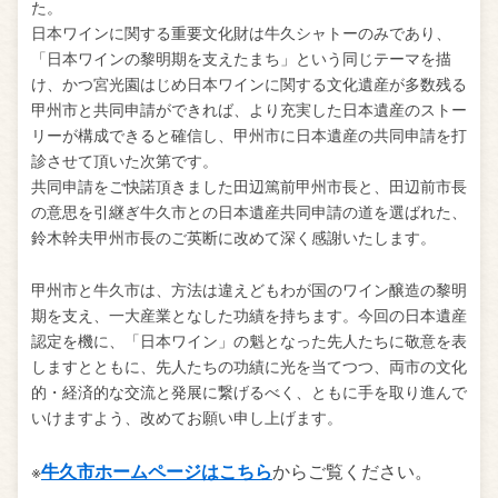
た。
日本ワインに関する重要文化財は牛久シャトーのみであり、
「日本ワインの黎明期を支えたまち」という同じテーマを描
け、かつ宮光園はじめ日本ワインに関する文化遺産が多数残る
甲州市と共同申請ができれば、より充実した日本遺産のストー
リーが構成できると確信し、甲州市に日本遺産の共同申請を打
診させて頂いた次第です。
共同申請をご快諾頂きました田辺篤前甲州市長と、田辺前市長
の意思を引継ぎ牛久市との日本遺産共同申請の道を選ばれた、
鈴木幹夫甲州市長のご英断に改めて深く感謝いたします。
甲州市と牛久市は、方法は違えどもわが国のワイン醸造の黎明
期を支え、一大産業となした功績を持ちます。今回の日本遺産
認定を機に、「日本ワイン」の魁となった先人たちに敬意を表
しますとともに、先人たちの功績に光を当てつつ、両市の文化
的・経済的な交流と発展に繋げるべく、ともに手を取り進んで
いけますよう、改めてお願い申し上げます。
※
牛久市ホームページはこちら
からご覧ください。