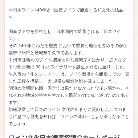
≪日本ワイン140年史 ~国産ブドウで醸造する和文化の結晶~
≫
国産ブドウを原料とし、日本国内で醸造される「日本ワイ
ン」。
その 140 年にわたる歴史 において重要な地位を占めるのが山
梨県甲州市と茨城県牛久市であります。
甲州市は地元のブド ウ農家との共存繁栄をはかり、広大なブ
ドウ畑と新旧 30 ものワイナリーを誕生させるに至りました。
牛久市の「牛久シャトー」は、ブドウ栽培から醸造までの一貫
した工程を構築し、大 規模な醸造体制を確立しました。
明治の文明開化期、国営では果たせなかったワイン醸造を、そ
れぞれの地域の特性を生かして民間の力で成し遂げたのであり
ます。
切磋琢磨して日本のワイン 文化の広まりに貢献した二つのま
ちに息づく歴史を知れば、ワインの味わいもより深くなること
でしょう。
ワイン文化日本遺産協議会ホームページ