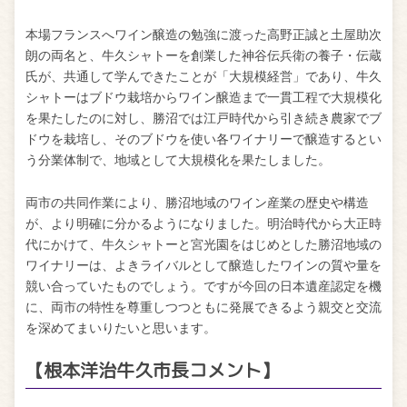
本場フランスへワイン醸造の勉強に渡った高野正誠と土屋助次
朗の両名と、牛久シャトーを創業した神谷伝兵衛の養子・伝蔵
氏が、共通して学んできたことが「大規模経営」であり、牛久
シャトーはブドウ栽培からワイン醸造まで一貫工程で大規模化
を果たしたのに対し、勝沼では江戸時代から引き続き農家でブ
ドウを栽培し、そのブドウを使い各ワイナリーで醸造するとい
う分業体制で、地域として大規模化を果たしました。
両市の共同作業により、勝沼地域のワイン産業の歴史や構造
が、より明確に分かるようになりました。明治時代から大正時
代にかけて、牛久シャトーと宮光園をはじめとした勝沼地域の
ワイナリーは、よきライバルとして醸造したワインの質や量を
競い合っていたものでしょう。ですが今回の日本遺産認定を機
に、両市の特性を尊重しつつともに発展できるよう親交と交流
を深めてまいりたいと思います。
【根本洋治牛久市長コメント】