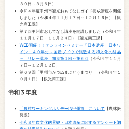
３０日～３月６日）
令和４年度甲州市観光おもてなしガイド養成講座を開催
しました（令和４年１１月１７日～１２月１６日）【観
光商工課】
第７回甲州市おもてなし講座を開講しました（令和４年
１１月１７日・１１月２４日）【観光商工課】
WEB開催！！オンラインセミナー「日本遺産 日本ワ
イン１４０年史～国産ブドウで醸造する和文化の結晶
～」リレー講座 前期第１回～第６回
（令和４年１１月
７日～１２月１２日）
第６９回「甲州市かつぬまぶどうまつり」（令和４年１
０月１日）【観光商工課】
令和３年度
「農村ワーキングホリデーIN甲州市」について
【農林振
興課】
令和３年度文化的景観・日本遺産に関するアンケート調
査の結果報告について
（令和３年度）