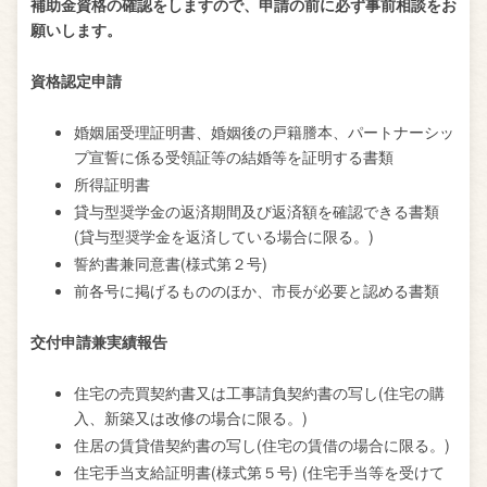
補助金資格の確認をしますので、申請の前に必ず事前相談をお
願いします。
資格認定申請
婚姻届受理証明書、婚姻後の戸籍謄本、パートナーシッ
プ宣誓に係る受領証等の結婚等を証明する書類
所得証明書
貸与型奨学金の返済期間及び返済額を確認できる書類
(貸与型奨学金を返済している場合に限る。)
誓約書兼同意書(様式第２号)
前各号に掲げるもののほか、市長が必要と認める書類
交付申請兼実績報告
住宅の売買契約書又は工事請負契約書の写し(住宅の購
入、新築又は改修の場合に限る。)
住居の賃貸借契約書の写し(住宅の賃借の場合に限る。)
住宅手当支給証明書(様式第５号) (住宅手当等を受けて