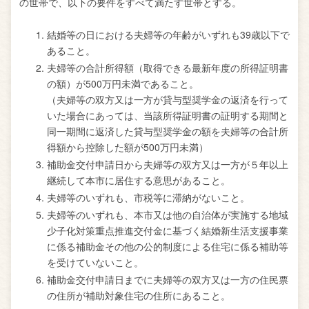
の世帯で、以下の要件をすべて満たす世帯とする。
結婚等の日における夫婦等の年齢がいずれも39歳以下で
あること。
夫婦等の合計所得額（取得できる最新年度の所得証明書
の額）が500万円未満であること。
（夫婦等の双方又は一方が貸与型奨学金の返済を行って
いた場合にあっては、当該所得証明書の証明する期間と
同一期間に返済した貸与型奨学金の額を夫婦等の合計所
得額から控除した額が500万円未満）
補助金交付申請日から夫婦等の双方又は一方が５年以上
継続して本市に居住する意思があること。
夫婦等のいずれも、市税等に滞納がないこと。
夫婦等のいずれも、本市又は他の自治体が実施する地域
少子化対策重点推進交付金に基づく結婚新生活支援事業
に係る補助金その他の公的制度による住宅に係る補助等
を受けていないこと。
補助金交付申請日までに夫婦等の双方又は一方の住民票
の住所が補助対象住宅の住所にあること。