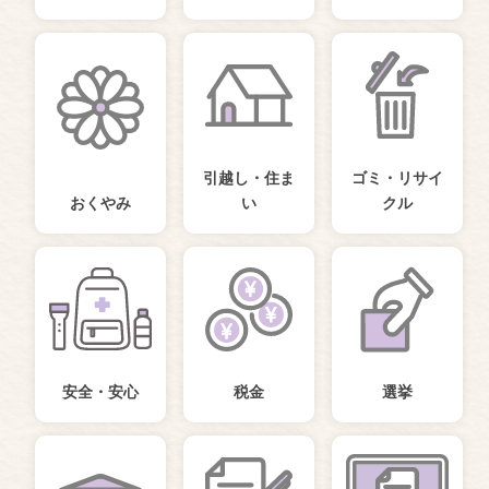
引越し・住ま
ゴミ・リサイ
おくやみ
い
クル
安全・安心
税金
選挙