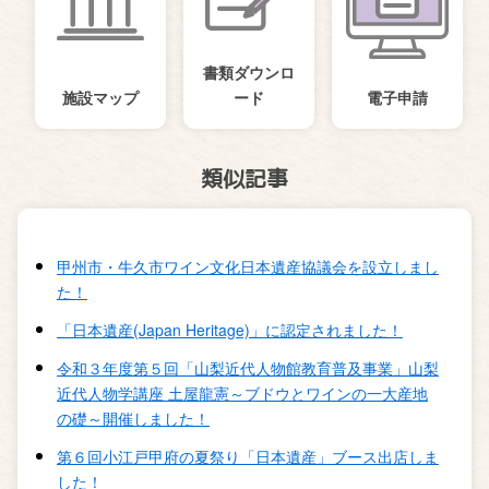
書類ダウンロ
施設マップ
ード
電子申請
類似記事
甲州市・牛久市ワイン文化日本遺産協議会を設立しまし
た！
「日本遺産(Japan Heritage)」に認定されました！
令和３年度第５回「山梨近代人物館教育普及事業」山梨
近代人物学講座 土屋龍憲～ブドウとワインの一大産地
の礎～開催しました！
第６回小江戸甲府の夏祭り「日本遺産」ブース出店しま
した！