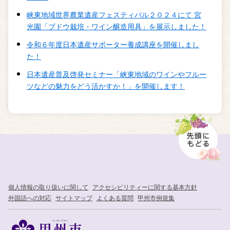
峡東地域世界農業遺産フェスティバル２０２４にて 宮
光園「ブドウ栽培・ワイン醸造用具」を展示しました！
令和６年度日本遺産サポーター養成講座を開催しまし
た！
日本遺産普及啓発セミナー「峡東地域のワインやフルー
ツなどの魅力をどう活かすか！」を開催します！
個人情報の取り扱いに関して
アクセシビリティーに関する基本方針
外国語への対応
サイトマップ
よくある質問
甲州市例規集