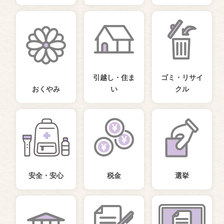
引越し・住ま
ゴミ・リサイ
おくやみ
い
クル
安全・安心
税金
選挙