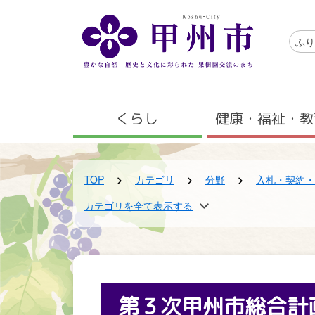
メインコンテンツにスキップする
アクセ
ふり
メニュー
くらし
健康・福祉・教
TOP
カテゴリ
分野
入札・契約・
TOP
TOP
カテゴリを全て表示する
カテゴリ
組織
区分
政策秘書課
新着情報
第３次甲州市総合計