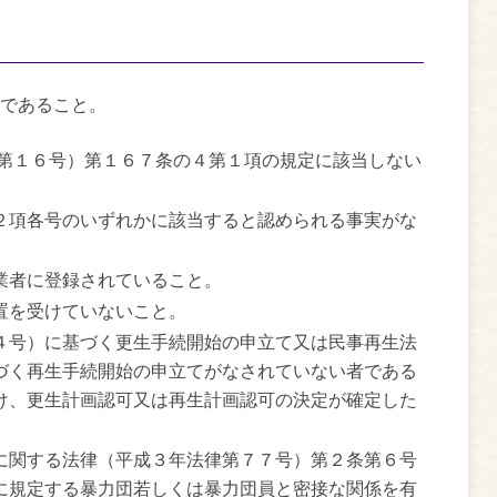
であること。
第１６号）第１６７条の４第１項の規定に該当しない
２項各号のいずれかに該当すると認められる事実がな
業者に登録されていること。
置を受けていないこと。
４号）に基づく更生手続開始の申立て又は民事再生法
づく再生手続開始の申立てがなされていない者である
け、更生計画認可又は再生計画認可の決定が確定した
に関する法律（平成３年法律第７７号）第２条第６号
に規定する暴力団若しくは暴力団員と密接な関係を有