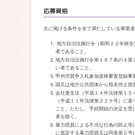
応募資格
次に掲げる条件を全て満たしている事業者
地方自治法施行令（昭和２２年政令
者であること。
地方自治法施行令第１６７条の４第
い者であること。
甲州市競争入札参加資格審査登録事
国又は地方公共団体から指名停止措
会社更生法（平成１４年法律第１５
（平成１１年法律第２２５号）に基
こと。ただし、手続開始の決定を受
者を除く。
暴力団員による不当な行為の防止等
に規定する暴力団員又は同条第２号