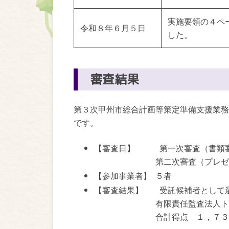
実施要領の４ペ
令和８年６月５日
した。
審査結果
第３次甲州市総合計画等策定準備支援業務
です。
【審査日】 第一次審査（書類審
第二次審査（プレゼンテーシ
【参加事業者】 ５者
【審査結果】 受託候補者として
有限責任監査法人トー
合計得点 １，７３３点（