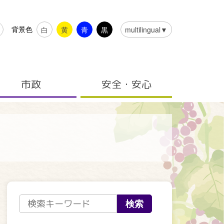
背景色
白
黄
青
黒
multilingual▼
市政
安全・安心