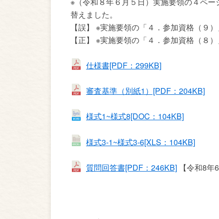
※（令和８年６月５日）実施要領の４ペー
替えました。
【誤】 ※実施要領の「４．参加資格（９
【正】 ※実施要領の「４．参加資格（８
仕様書[PDF：299KB]
審査基準（別紙1）[PDF：204KB]
様式1~様式8[DOC：104KB]
様式3-1~様式3-6[XLS：104KB]
質問回答書[PDF：246KB]
【令和8年