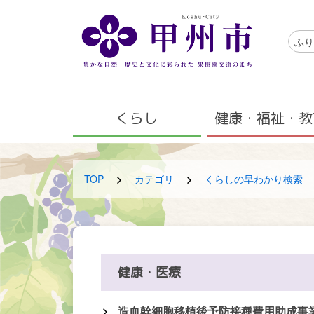
メインコンテンツにスキップする
アクセ
ふり
メニュー
くらし
健康・福祉・教
TOP
カテゴリ
くらしの早わかり検索
健康・医療
造血幹細胞移植後予防接種費用助成事