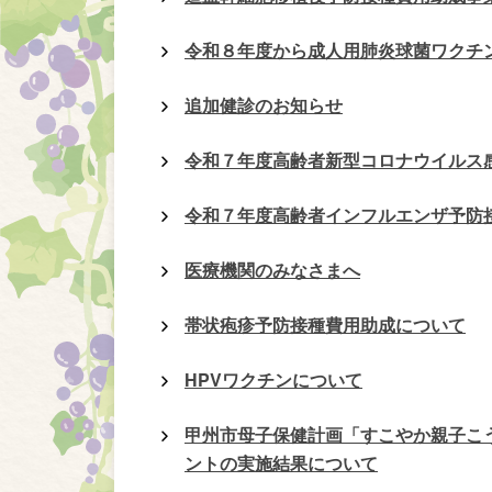
令和８年度から成人用肺炎球菌ワクチ
追加健診のお知らせ
令和７年度高齢者新型コロナウイルス
令和７年度高齢者インフルエンザ予防
医療機関のみなさまへ
帯状疱疹予防接種費用助成について
HPVワクチンについて
甲州市母子保健計画「すこやか親子こ
ントの実施結果について