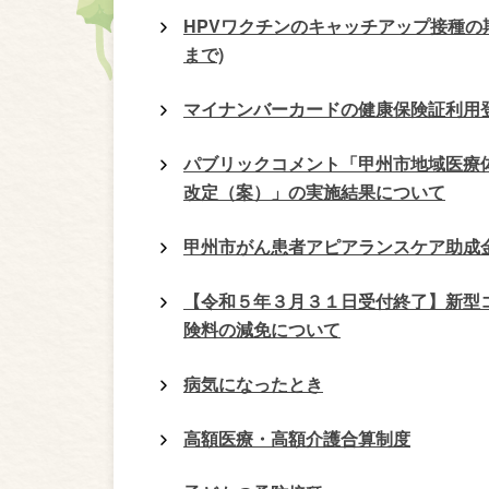
HPVワクチンのキャッチアップ接種の
まで)
マイナンバーカードの健康保険証利用
パブリックコメント「甲州市地域医療
改定（案）」の実施結果について
甲州市がん患者アピアランスケア助成
【令和５年３月３１日受付終了】新型
険料の減免について
病気になったとき
高額医療・高額介護合算制度