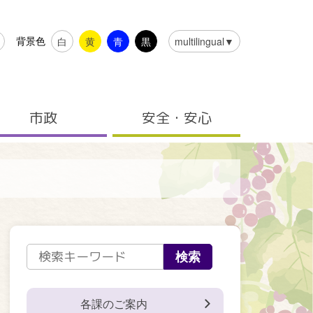
背景色
白
黄
青
黒
multilingual▼
市政
安全・安心
各課のご案内