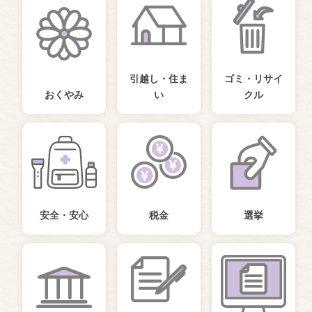
引越し・住ま
ゴミ・リサイ
おくやみ
い
クル
安全・安心
税金
選挙