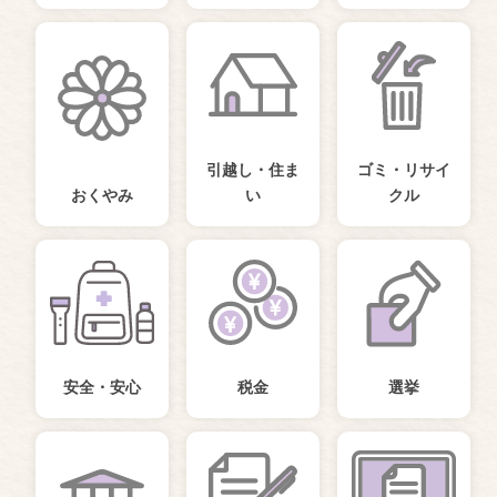
引越し・住ま
ゴミ・リサイ
おくやみ
い
クル
安全・安心
税金
選挙