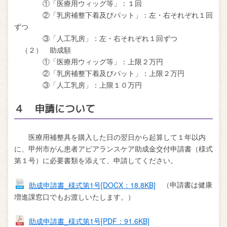
①「医療用ウィッグ等」：１回
②「乳房補整下着及びパット」：左・右それぞれ１回
ずつ
③「人工乳房」：左・右それぞれ１回ずつ
（２） 助成額
①「医療用ウィッグ等」：上限２万円
②「乳房補整下着及びパット」：上限２万円
③「人工乳房」：上限１０万円
４ 申請について
医療用補整具を購入した日の翌日から起算して１年以内
に、甲州市がん患者アピアランスケア助成金交付申請書（様式
第１号）に必要書類を添えて、申請してください。
助成申請書_様式第1号[DOCX：18.8KB]
（申請書は健康
増進課窓口でもお渡しいたします。）
助成申請書_様式第1号[PDF：91.6KB]