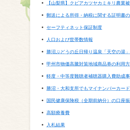
【山梨県】クビアカツヤカミキリ農業被
郵送による所得・納税に関する証明書の
セーフティネット保証制度
人口および世帯数情報
勝沼ぶどうの丘日帰り温泉「天空の湯」
甲州市物価高騰対策地域商品券の利用方
軽度・中等度難聴者補聴器購入費助成事
勝沼・大和支所でもマイナンバーカード
国民健康保険税（全期前納分）の口座振
高額療養費
入札結果