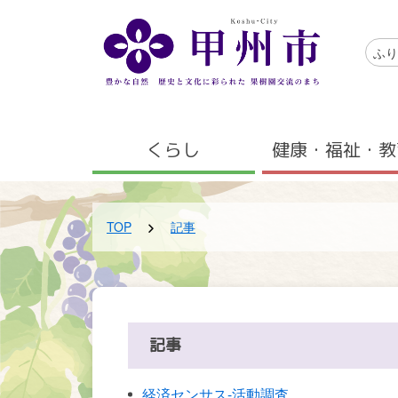
メインコンテンツにスキップする
アクセ
ふり
メニュー
くらし
健康・福祉・教
TOP
記事
記事
経済センサス-活動調査