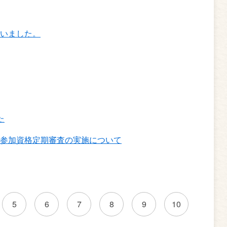
いました。
た
参加資格定期審査の実施について
5
6
7
8
9
10