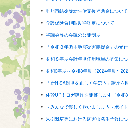
甲州市結婚等新生活支援補助金について
介護保険負担限度額認定について
審議会等の会議の公開制度
「令和８年熊本地震災害義援金」の受付
令和８年度会計年度任用職員の募集につ
令和6年度～令和8年度（2024年度〜2
「新NISA制度を正しく学ぼう」講座を
体幹UP！ヨガ講座を開催します（令和8
～みんなで楽しく歌いましょう～ボイト
果樹栽培等における病害虫発生予報につ