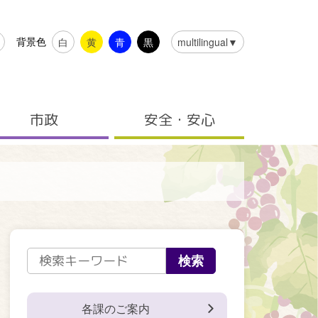
背景色
白
黄
青
黒
multilingual▼
市政
安全・安心
各課のご案内