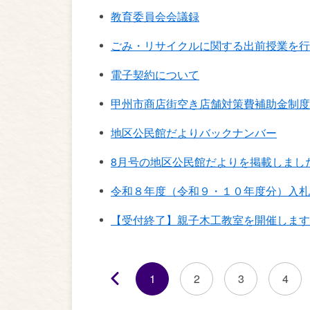
教育委員会会議録
ごみ・リサイクルに関する出前授業を行
電子契約について
甲州市商店街空き店舗対策費補助金制度
地区公民館だよりバックナンバー
8月号の地区公民館だよりを掲載しまし
令和８年度（令和９・１０年度分）入札
【受付終了】親子木工教室を開催します
1
2
3
4
前へ