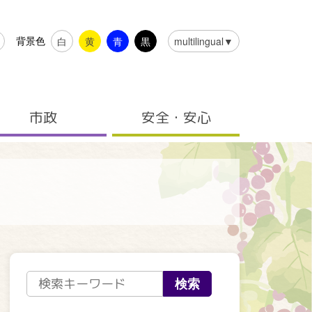
背景色
白
黄
青
黒
multilingual▼
市政
安全・安心