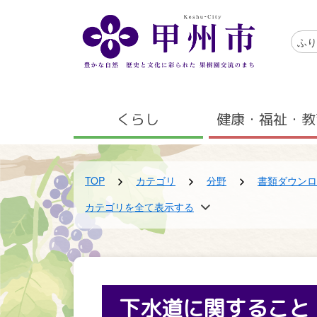
メインコンテンツにスキップする
アクセ
ふり
メニュー
くらし
健康・福祉・教
TOP
カテゴリ
分野
書類ダウンロ
TOP
TOP
TOP
カテゴリを全て表示する
カテゴリ
カテゴリ
組織
分野
くらしの早わかり検索
上下水道課
書類ダウンロード
書類ダウンロード
書類ダウンロード
下水道に関すること