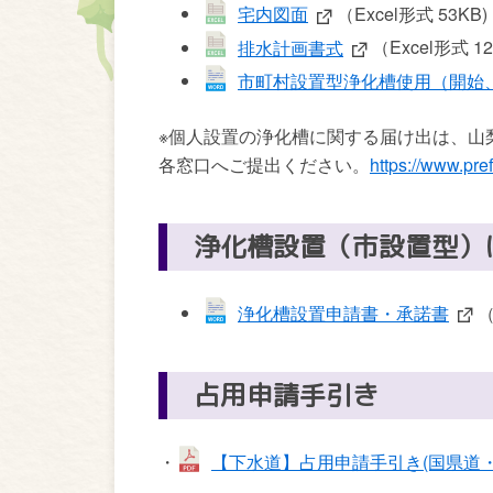
宅内図面
（Excel形式 53KB)
排水計画書式
（Excel形式 12
市町村設置型浄化槽使用（開始
※個人設置の浄化槽に関する届け出は、山
各窓口へご提出ください。
https://www.pre
浄化槽設置（市設置型）
浄化槽設置申請書・承諾書
（
占用申請手引き
・
【下水道】占用申請手引き(国県道・市道