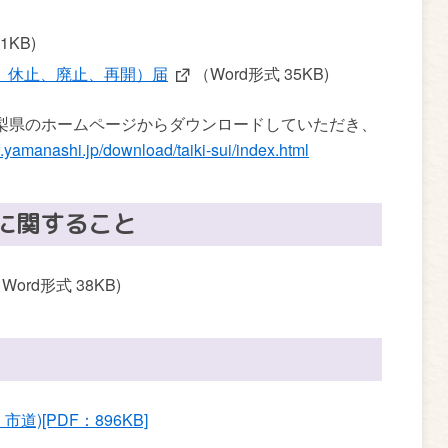
1KB)
、休止、廃止、再開）届
（Word形式 35KB)
梨県のホームページからダウンロードしていただき、
f.yamanashi.jp/download/taiki-sui/index.html
に関すること
Word形式 38KB)
)[PDF：896KB]