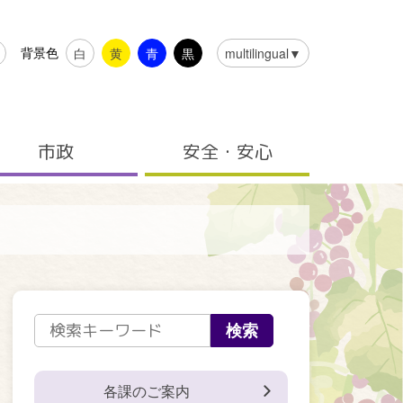
背景色
白
黄
青
黒
multilingual▼
市政
安全・安心
各課のご案内