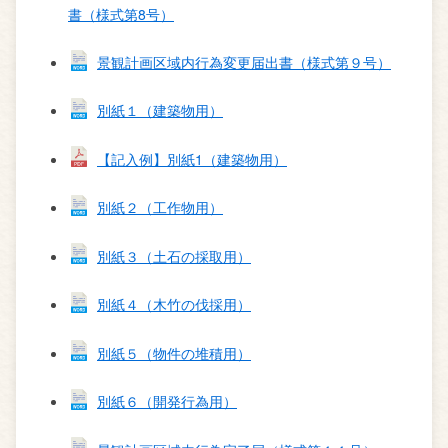
書（様式第8号）
景観計画区域内行為変更届出書（様式第９号）
別紙１（建築物用）
【記入例】別紙1（建築物用）
別紙２（工作物用）
別紙３（土石の採取用）
別紙４（木竹の伐採用）
別紙５（物件の堆積用）
別紙６（開発行為用）