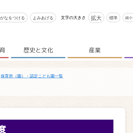
シビリティツール
拡大
文字の大きさ
がなをつける
よみあげる
標準
縮小
育
歴史と文化
産業
保育所（園）・認定こども園一覧
度