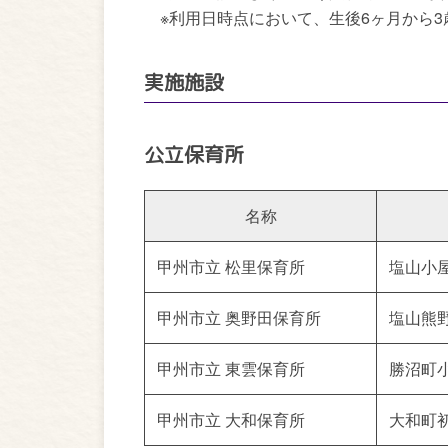
※利用日時点において、生後6ヶ月から3
実施施設
公立保育所
名称
甲州市立 松里保育所
塩山小屋
甲州市立 奥野田保育所
塩山熊野
甲州市立 東雲保育所
勝沼町小
甲州市立 大和保育所
大和町初