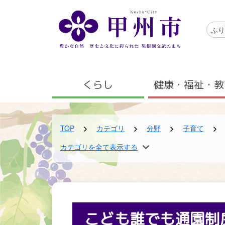
メインコンテンツにスキップする
アクセ
ふり
メニュー
くらし
健康・福祉・教
TOP
カテゴリ
分野
子育て
TOP
TOP
TOP
TOP
カテゴリを全て表示する
カテゴリ
カテゴリ
カテゴリ
組織
分野
区分
くらしの早わかり検索
子育て支援課
子育て
新着情報
子育て・教育
こども誰でも通園制度
こども誰でも通園制