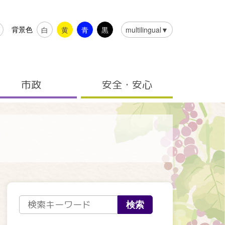
背景色
白
黄
青
黒
multilingual▼
市政
安全・安心