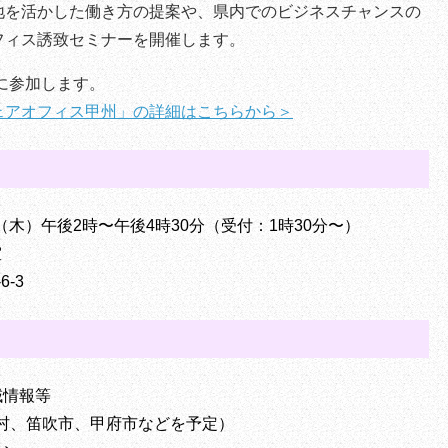
地を活かした働き方の提案や、県内でのビジネスチャンスの
フィス誘致セミナーを開催します。
ーに参加します。
ェアオフィス甲州」の詳細はこちらから＞
日（木）午後2時〜午後4時30分（受付：1時30分〜）
室
-3
域情報等
村、笛吹市、甲府市などを予定）