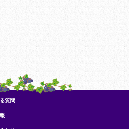
る質問
報