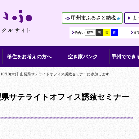
甲州市ふるさと納税
よ
標準
黒
黄
青
色合い
文
移住をお考えの方へ
空き家バンク
甲州でできる
10/18(木)】山梨県サテライトオフィス誘致セミナーに参加します
】山梨県サテライトオフィス誘致セミナー