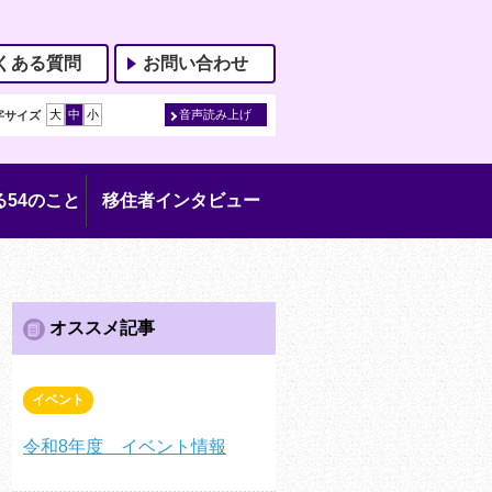
くある質問
お問い合わせ
大
中
小
音声読み上げ
字サイズ
54のこと
移住者インタビュー
オススメ記事
イベント
令和8年度 イベント情報