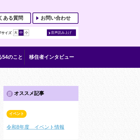
くある質問
お問い合わせ
大
中
小
音声読み上げ
字サイズ
54のこと
移住者インタビュー
オススメ記事
イベント
令和8年度 イベント情報