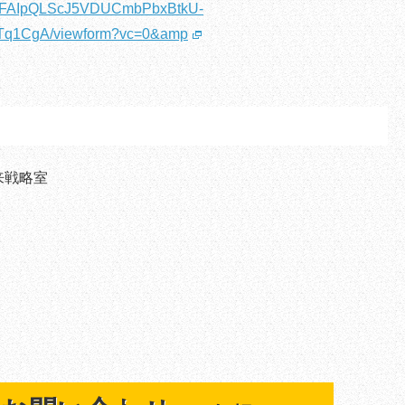
/e/1FAIpQLScJ5VDUCmbPbxBtkU-
q1CgA/viewform?vc=0&amp
来戦略室