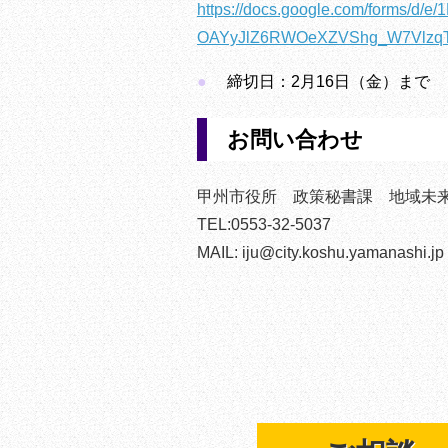
https://docs.google.com/forms/d
OAYyJlZ6RWOeXZVShg_W7VlzqT
締切日：2月16日（金）まで
お問い合わせ
甲州市役所 政策秘書課 地域未
TEL:0553-32-5037
MAIL: iju@city.koshu.yamanashi.jp