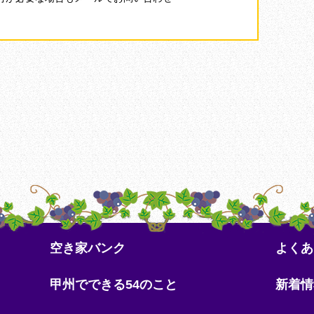
。
空き家バンク
よくあ
甲州でできる54のこと
新着情