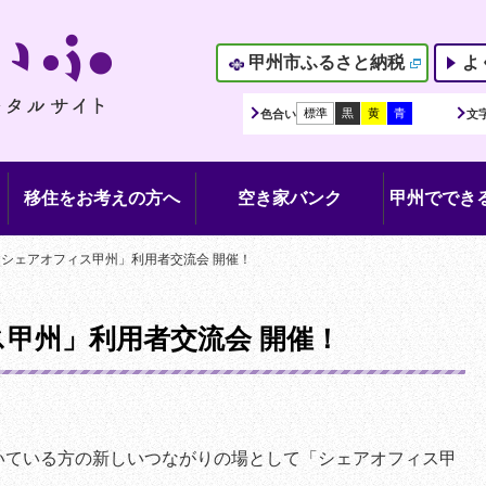
甲州市ふるさと納税
よ
標準
黒
黄
青
色合い
文
移住をお考えの方へ
空き家バンク
甲州でできる
「シェアオフィス甲州」利用者交流会 開催！
甲州」利用者交流会 開催！
いている方の新しいつながりの場として「シェアオフィス甲