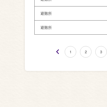
避難所
避難所
1
2
3
前へ