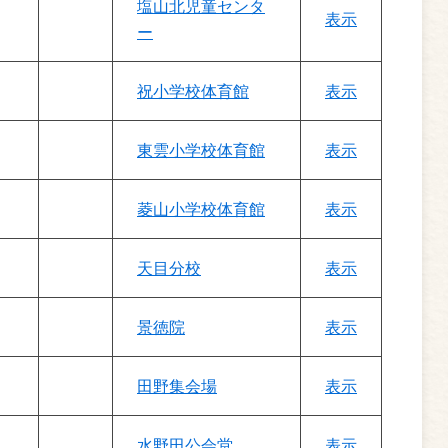
塩山北児童センタ
表示
ー
祝小学校体育館
表示
東雲小学校体育館
表示
菱山小学校体育館
表示
天目分校
表示
景徳院
表示
田野集会場
表示
水野田公会堂
表示