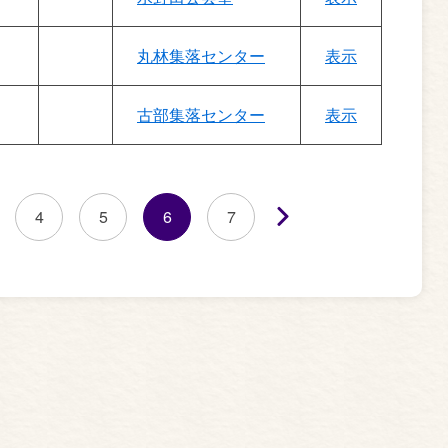
丸林集落センター
表示
古部集落センター
表示
4
5
6
7
次へ