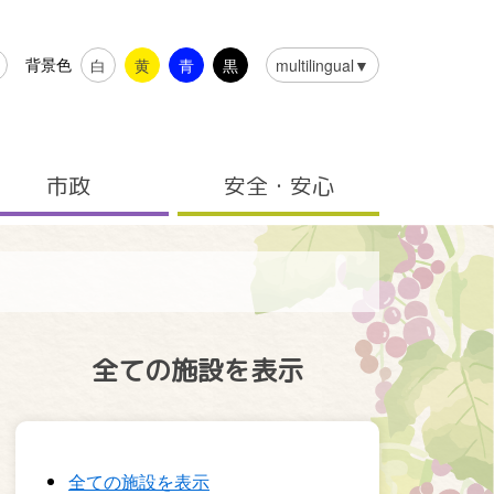
背景色
白
黄
青
黒
multilingual▼
市政
安全・安心
全ての施設を表示
全ての施設を表示