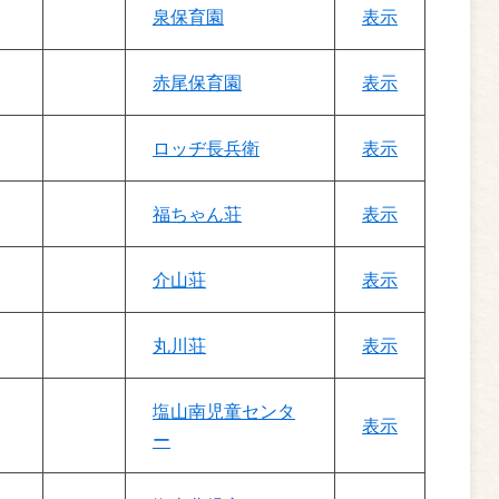
泉保育園
表示
赤尾保育園
表示
ロッヂ長兵衛
表示
福ちゃん荘
表示
介山荘
表示
丸川荘
表示
塩山南児童センタ
表示
ー