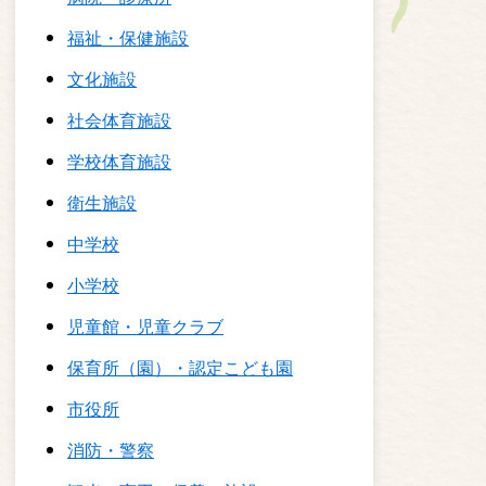
福祉・保健施設
文化施設
社会体育施設
学校体育施設
衛生施設
中学校
小学校
児童館・児童クラブ
保育所（園）・認定こども園
市役所
消防・警察