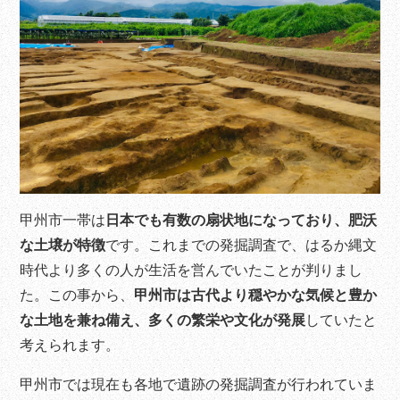
甲州市一帯は
日本でも有数の扇状地になっており、肥沃
な土壌が特徴
です。これまでの発掘調査で、はるか縄文
時代より多くの人が生活を営んでいたことが判りまし
た。この事から、
甲州市は古代より穏やかな気候と豊か
な土地を兼ね備え、多くの繁栄や文化が発展
していたと
考えられます。
甲州市では現在も各地で遺跡の発掘調査が行われていま