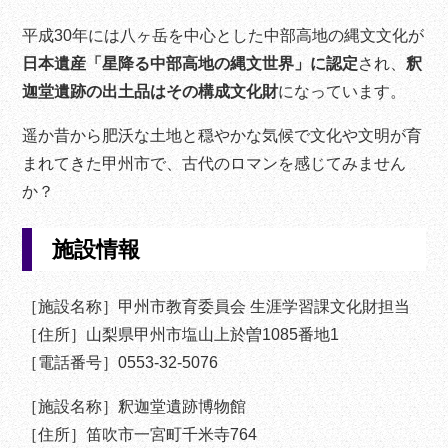
平成30年には八ヶ岳を中心とした中部高地の縄文文化が
日本遺産「星降る中部高地の縄文世界」に認定
され、
釈
迦堂遺跡の出土品はその構成文化財
になっています。
遥か昔から肥沃な土地と穏やかな気候で文化や文明が育
まれてきた甲州市で、古代のロマンを感じてみません
か？
施設情報
［施設名称］甲州市教育委員会 生涯学習課文化財担当
［住所］山梨県甲州市塩山上於曽1085番地1
［電話番号］0553-32-5076
［施設名称］釈迦堂遺跡博物館
［住所］笛吹市一宮町千米寺764