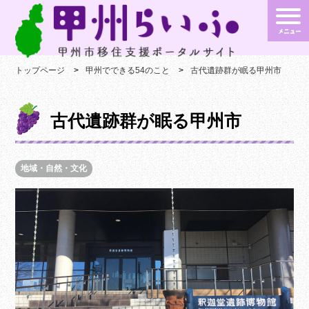
トップページ
甲州でできる54のこと
古代遺跡群が眠る甲州市
古代遺跡群が眠る甲州市
地域・自然・文化