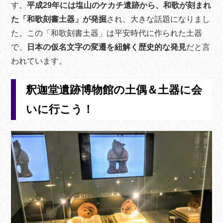
す。
平成29年には塩山のケカチ遺跡から、和歌が刻まれ
た「和歌刻書土器」が発掘
され、大きな話題になりまし
た。この「和歌刻書土器」は平安時代に作られた土器
で、
日本の仮名文字の変遷を紐解く歴史的な発見
だと言
われています。
釈迦堂遺跡博物館の土偶＆土器に会
いに行こう！