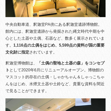
中央自動車道、釈迦堂PA傍にある釈迦堂遺跡博物館。
館内には、釈迦堂遺跡から発掘された縄文時代中期を中
心とした土器や土偶、石器など、数多く展示されていま
す。
1,116点の土偶をはじめ、5,599点の資料が国の重要
文化財に指定
されています。
釈迦堂博物館は、
「土偶の聖地と土器の森」をコンセプ
ト
として2020年6月にリニューアルオープン。博物館の
マスコット的存在の土偶・しゃかちゃん＆しゃっこちゃ
んをはじめ、水煙文土器や土鈴など、貴重な資料を間近
で見ることができます。