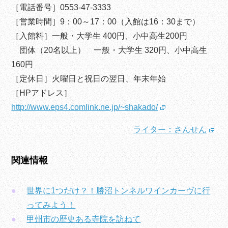
［電話番号］0553-47-3333
［営業時間］9：00～17：00（入館は16：30まで）
［入館料］一般・大学生 400円、小中高生200円
団体（20名以上） 一般・大学生 320円、小中高生
160円
［定休日］火曜日と祝日の翌日、年末年始
［HPアドレス］
http://www.eps4.comlink.ne.jp/~shakado/
ライター：さんせん
関連情報
世界に1つだけ？！勝沼トンネルワインカーヴに行
ってみよう！
甲州市の歴史ある寺院を訪ねて