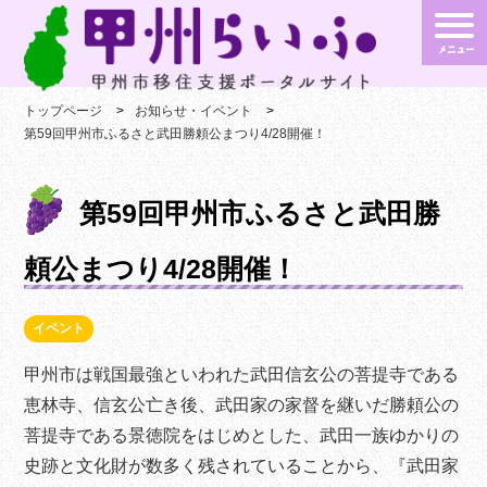
トップページ
お知らせ・イベント
第59回甲州市ふるさと武田勝頼公まつり4/28開催！
第59回甲州市ふるさと武田勝
頼公まつり4/28開催！
イベント
甲州市は戦国最強といわれた武田信玄公の菩提寺である
恵林寺、信玄公亡き後、武田家の家督を継いだ勝頼公の
菩提寺である景徳院をはじめとした、武田一族ゆかりの
史跡と文化財が数多く残されていることから、『武田家