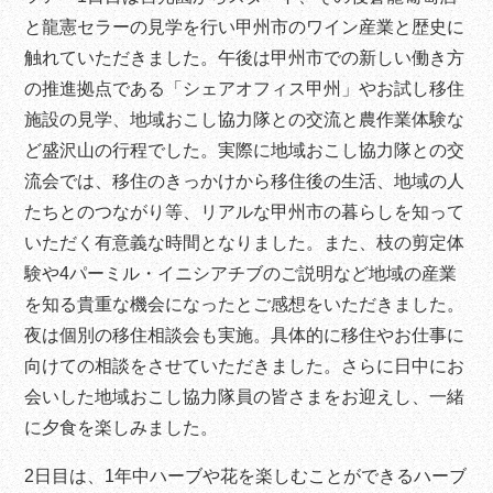
と龍憲セラーの見学を行い甲州市のワイン産業と歴史に
触れていただきました。午後は甲州市での新しい働き方
の推進拠点である「シェアオフィス甲州」やお試し移住
施設の見学、地域おこし協力隊との交流と農作業体験な
ど盛沢山の行程でした。実際に地域おこし協力隊との交
流会では、移住のきっかけから移住後の生活、地域の人
たちとのつながり等、リアルな甲州市の暮らしを知って
いただく有意義な時間となりました。また、枝の剪定体
験や4パーミル・イニシアチブのご説明など地域の産業
を知る貴重な機会になったとご感想をいただきました。
夜は個別の移住相談会も実施。具体的に移住やお仕事に
向けての相談をさせていただきました。さらに日中にお
会いした地域おこし協力隊員の皆さまをお迎えし、一緒
に夕食を楽しみました。
2日目は、1年中ハーブや花を楽しむことができるハーブ