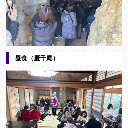
昼食（慶千庵）